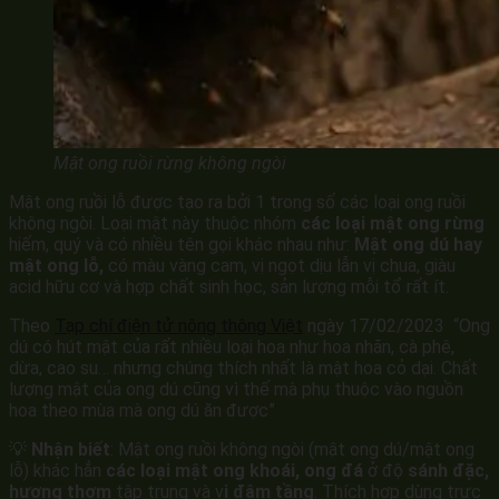
Mật ong ruồi rừng không ngòi
Mật ong ruồi lỗ được tạo ra bởi 1 trong số các loại ong ruồi
không ngòi. Loại mật này thuộc nhóm
các loại mật ong rừng
hiếm, quý và có nhiều tên gọi khác nhau như:
Mật ong dú hay
mật ong lỗ,
có màu vàng cam, vị ngọt dịu lẫn vị chua, giàu
acid hữu cơ và hợp chất sinh học, sản lượng mỗi tổ rất ít.
Theo
Tạp chí điện tử nông thông Việt
ngày 17/02/2023 “Ong
dú có hút mật của rất nhiều loại hoa như hoa nhãn, cà phê,
dừa, cao su… nhưng chúng thích nhất là mật hoa cỏ dại. Chất
lượng mật của ong dú cũng vì thế mà phụ thuộc vào nguồn
hoa theo mùa mà ong dú ăn được”
💡
Nhận biết
: Mật ong ruồi không ngòi (mật ong dú/mật ong
lỗ) khác hẳn
các loại mật ong khoái, ong đá
ở độ
sánh đặc,
hương thơm
tập trung và v
ị đậm tầng
. Thích hợp dùng trực