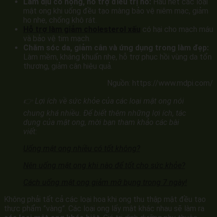
Làm dịu cổ họng, hỗ trợ điều trị ho:
Hầu hết các loại
mật ong khi uống đều tạo màng bảo vệ niêm mạc, giảm
ho nhẹ, chống khô rát.
Hỗ trợ làm giảm cholesterol xấu
có hại cho mạch máu
và bảo vệ tim mạch.
Chăm sóc da, giảm cân và ứng dụng trong làm đẹp:
Làm mềm, kháng khuẩn nhẹ, hỗ trợ phục hồi vùng da tổn
thương, giảm cân hiệu quả.
Nguồn: https://www.mdpi.com/
👉 Lợi ích về sức khỏe
của các loại mật ong nói
chung khá nhiều. Để biết thêm những lợi ích, tác
dụng của mật ong, mời bạn tham khảo các bài
viết:
Uống mật ong nhiều có tốt không?
Nên uống mật ong khi nào để tốt cho sức khỏe?
Cách uống mật ong giảm mỡ bụng trong 7 ngày!
Không phải tất cả các loại hoa khi ong thu thập mật đều tạo
thực phẩm ”vàng”. Các loại ong lấy mật khác nhau sẽ làm ra