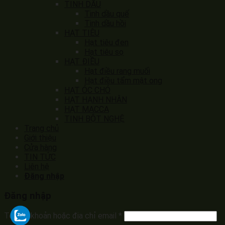
TINH DẦU
Tinh dầu quế
Tinh dầu hồi
HẠT TIÊU
Hạt tiêu đen
Hạt tiêu sọ
HẠT ĐIỀU
Hạt điều rang muối
Hạt điều tẩm mật ong
HẠT ÓC CHÓ
HẠT HẠNH NHÂN
HẠT MACCA
TINH BỘT NGHỆ
Trang chủ
Giới thiệu
Cửa hàng
TIN TỨC
Liên hệ
Đăng nhập
Đăng nhập
Tên tài khoản hoặc địa chỉ email
*