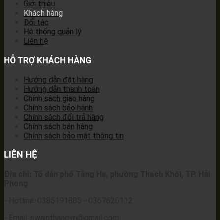
Giới thiệu
Khách hàng
Đối tác
Hệ thống quản lý
Liên hệ
HỖ TRỢ KHÁCH HÀNG
Hướng dẫn đặt hàng
Hướng dẫn thanh toán
Chính sách giao hàng
Chính sách bảo hành
Chính sách đổi trả hàng
Chính sách bán hàng
Chính sách bảo mật thông tin
LIÊN HỆ
Địa chỉ: Tổ dân phố Tằng Hạ, phường Thạch Khôi, TP. Hải
Phòng
- Hotline: 0385191885 - 0367626112
- Email: swainthangvn@gmail.com