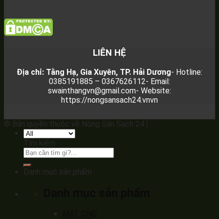
LIÊN HỆ
Địa chỉ: Tằng Hạ, Gia Xuyên, TP. Hải Dương
- Hotline:
0385191885 – 0367626112
- Email:
swainthangvn@gmail.com
- Website:
https://nongsansach24.vnvn
© Bản quyền thuộc về Nông Sản Sạch 24
Tìm kiếm:
Danh mục sản phẩm
Danh mục sản phẩm
MẬT ONG